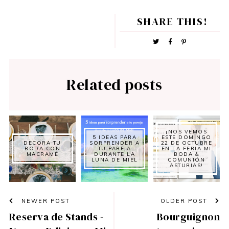
SHARE THIS!
Related posts
¡NOS VEMOS
5 IDEAS PARA
ESTE DOMINGO
DECORA TU
SORPRENDER A
22 DE OCTUBRE
BODA CON
TU PAREJA
EN LA FERIA MI
MACRAMÉ
DURANTE LA
BODA &
LUNA DE MIEL
COMUNIÓN
ASTURIAS!
NEWER POST
OLDER POST
Reserva de Stands -
Bourguignon