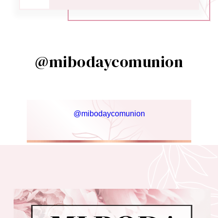
@mibodaycomunion
@mibodaycomunion