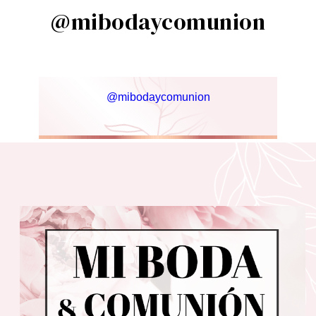
@mibodaycomunion
@mibodaycomunion