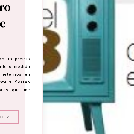
ro-
e
on un premio
eada a medida
 meternos en
nte al Sorteo
dores que me
DO <--