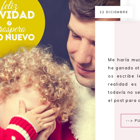
22 DICIEMBRE
Me haría muc
he ganado ot
os escribe l
realidad es
todavía no se
el post para 
--> P