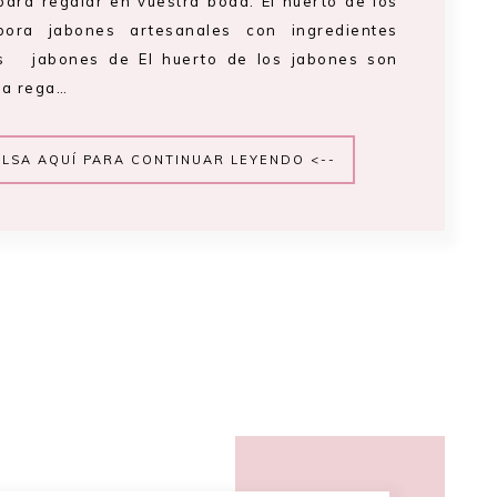
para regalar en vuestra boda. El huerto de los
bora jabones artesanales con ingredientes
os jabones de El huerto de los jabones son
ra rega…
ULSA AQUÍ PARA CONTINUAR LEYENDO <--