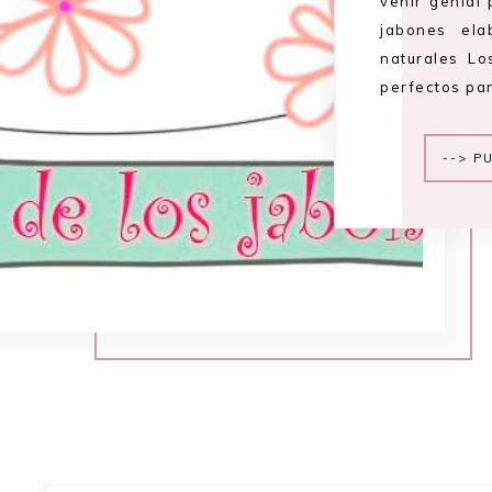
venir genial 
jabones ela
naturales L
perfectos pa
--> P