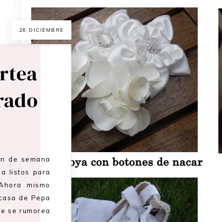
26 DICIEMBRE
rtea
rado
fin de semana
a listos para
 Ahora mismo
 casa de Pepa
ue se rumorea