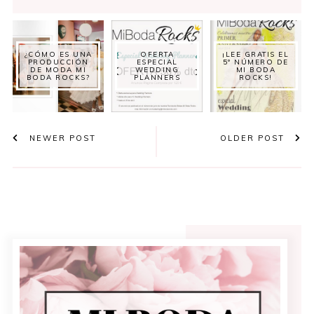
¿CÓMO ES UNA
OFERTA
¡LEE GRATIS EL
PRODUCCIÓN
ESPECIAL
5º NÚMERO DE
DE MODA MI
WEDDING
MI BODA
BODA ROCKS?
PLANNERS
ROCKS!
NEWER POST
OLDER POST