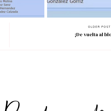
OLDER POS
e
¡De vuelta al bl