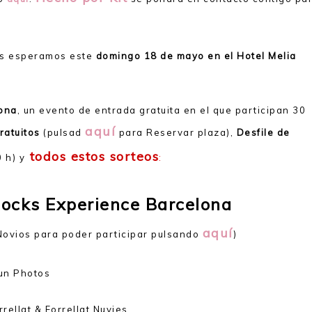
s esperamos este
domingo 18 de mayo en el Hotel Melia
ona
, un evento de entrada gratuita en el que participan 30
aquí
ratuitos
(pulsad
para Reservar plaza),
Desfile de
todos estos sorteos
 h) y
:
Rocks Experience Barcelona
aquí
Novios para poder participar pulsando
)
Fun Photos
rrellat & Forrellat Nuvies