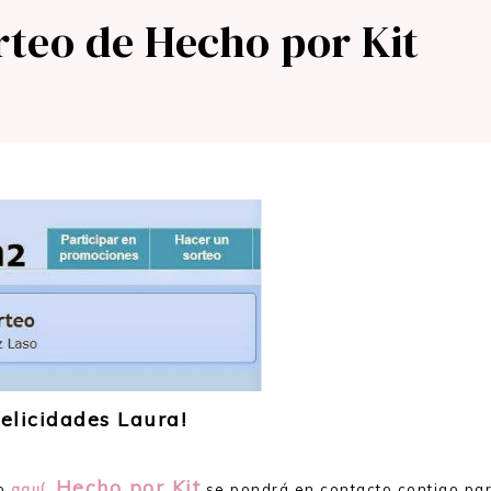
rteo de Hecho por Kit
elicidades Laura!
Hecho por Kit
do
aquí
.
se pondrá en contacto contigo pa