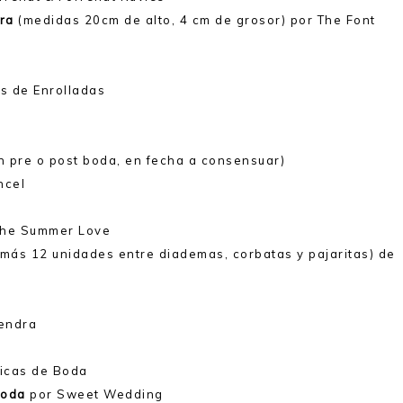
era
(medidas 20cm de alto, 4 cm de grosor) por The Font
as de Enrolladas
n pre o post boda, en fecha a consensuar)
ncel
The Summer Love
 más 12 unidades entre diademas, corbatas y pajaritas) de
mendra
icas de Boda
Boda
por Sweet Wedding