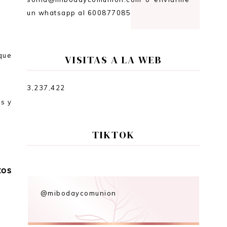
un whatsapp al 600877085
que
VISITAS A LA WEB
3,237,422
s y
TIKTOK
os
@mibodaycomunion