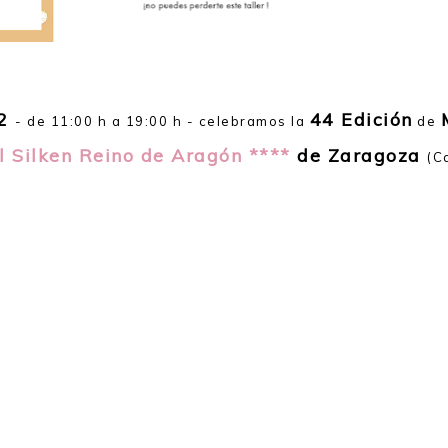
2
44 Edición
- de 11:00 h a 19:00 h - celebramos la
de
l Silken Reino de Aragón ****
de Zaragoza
(C