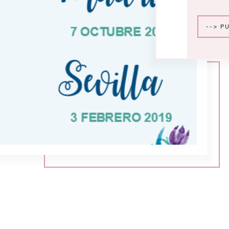
--> P