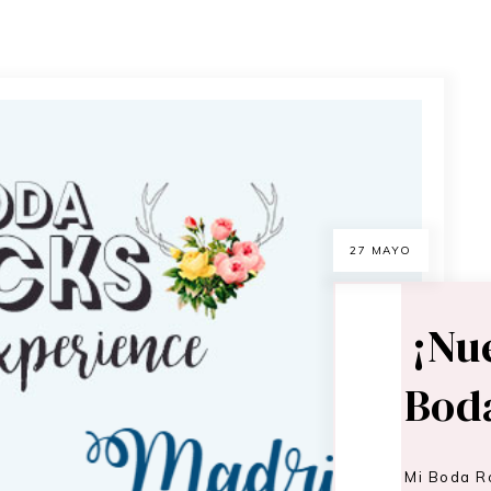
27 MAYO
¡Nu
Bod
Mi Boda R