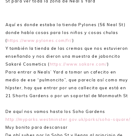
St para ver toda la zona de Neal’s Yard
Aquí es donde estaba la tienda Pylones (56 Neal St)
donde había cosas para los niños y cosas chulas
(
https://www.pylones.com/fr/
)
Y también la tienda de las cremas que nos estuvieron
enseñando y nos dieron una muestra de jaboncito
Sakaré Cosmetics (
https://www.sakare.com/
)
Para entrar a Neals’ Yard a tomar un cafecito en
medio de ese “pulmoncito”, que parecía así como muy
hípster, hay que entrar por una callecita que está en
21 Shorts Gardens o por un soportal de Monmouth St
De aquí nos vamos hasta los Soho Gardens
http://myparks.westminster.gov.uk/parks/soho-square/
Muy bonito para descansar
De ahí subes por la Soho St y llegas al principio de