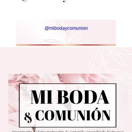
@mibodaycomunion