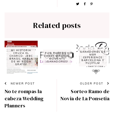
Related posts
MI HISTORIA
GANADORES DE
CRUZA EL
FUN PHOTOS Y
MBR
CHARCO: ¡BBC
SWEET MAGICAL
EXPERIENCE
BRASIL HABLA
MOMENTS
BARCELONA Y
DE MI BODA
¡GANADORES!
FUJIFILM
GRATIS!
NEWER POST
OLDER POST
No te rompas la
Sorteo Ramo de
cabeza Wedding
Novia de La Ponsetia
Planners