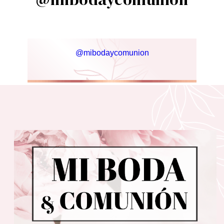
@mibodaycomunion