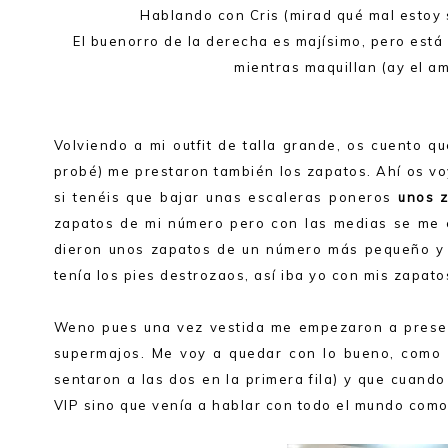
Hablando con Cris (mirad qué mal estoy 
El buenorro de la derecha es majísimo, pero está 
mientras maquillan (ay el amo
Volviendo a mi outfit de talla grande, os cuento 
probé) me prestaron también los zapatos. Ahí os v
si tenéis que bajar unas escaleras poneros
unos z
zapatos de mi número pero con las medias se me e
dieron unos zapatos de un número más pequeño y f
tenía los pies destrozaos, así iba yo con mis zapat
Weno pues una vez vestida me empezaron a presen
supermajos. Me voy a quedar con lo bueno, como
sentaron a las dos en la primera fila) y que cuand
VIP sino que venía a hablar con todo el mundo com