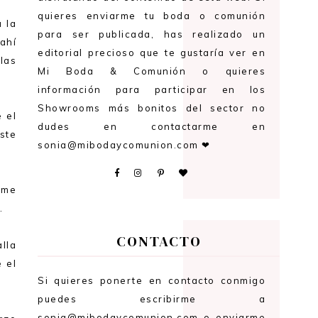
quieres enviarme tu boda o comunión
 la
para ser publicada, has realizado un
 ahí
editorial precioso que te gustaría ver en
las
Mi Boda & Comunión o quieres
información para participar en los
Showrooms más bonitos del sector no
 el
dudes en contactarme en
ste
sonia@mibodaycomunion.com ❤
í me
z
.
CONTACTO
lla
 el
Si quieres ponerte en contacto conmigo
puedes escribirme a
sonia@mibodaycomunion.com o enviarme