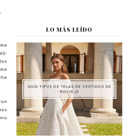
o
LO MÁS LEÍDO
 me
al):
 los
 me
che
GUÍA TIPOS DE TELAS DE VESTIDOS DE
NOVIA (I)
ron
nos
ino