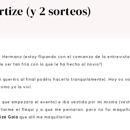
tize (y 2 sorteos)
n Hermano (estoy flipando con el comienzo de la entrevista
de ser tan fría con lo que le ha hecho al novio?)
i queréis al final podéis hacerlo tranquilamente). Hoy os v
 como yo la viví.
e que empezara el evento) e iba vestida por mi misma (vest
ortarme el flequi y a que me peinaran, pero no fui maquil
ize Gala
que allí me maquillarían.