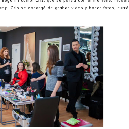
 llegó mi compi
Cris
, que se partía con el momento model
compi Cris se encargó de grabar video y hacer fotos, curró