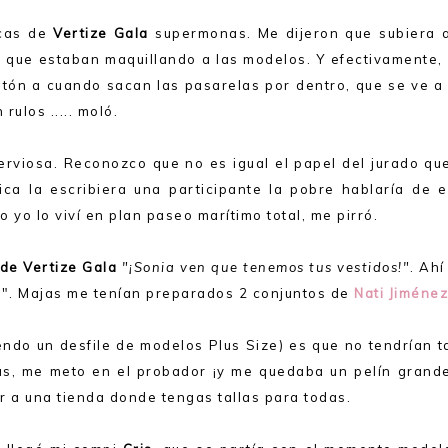
icas de
Vertize Gala
supermonas. Me dijeron que subiera a
) que estaban maquillando a las modelos. Y efectivamente,
tón a cuando sacan las pasarelas por dentro, que se ve a 
rulos ..... moló.
rviosa. Reconozco que no es igual el papel del jurado que
ica la escribiera una participante la pobre hablaría de e
o lo viví en plan paseo marítimo total, me pirró.
de Vertize Gala
"¡Sonia ven que tenemos tus vestidos!"
. Ah
?
". Majas me tenían preparados 2 conjuntos de
Nati Jiméne
ndo un desfile de modelos Plus Size) es que no tendrían ta
as, me meto en el probador ¡y me quedaba un pelín grande
 ir a una tienda donde tengas tallas para todas.