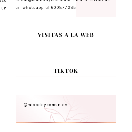
azo
un whatsapp al 600877085
 un
VISITAS A LA WEB
TIKTOK
@mibodaycomunion