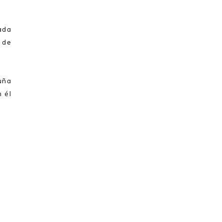
ada
l de
uña
 él