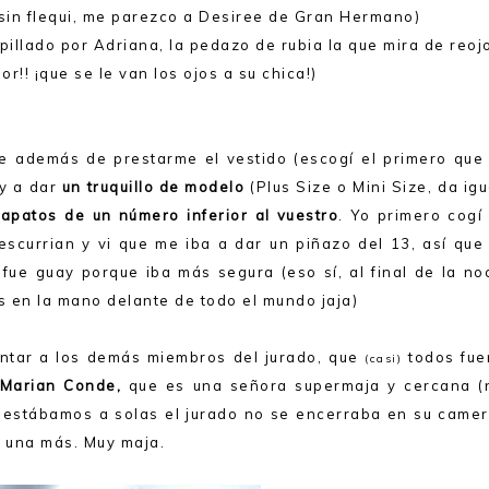
sin flequi, me parezco a Desiree de Gran Hermano)
pillado por Adriana, la pedazo de rubia la que mira de reoj
r!! ¡que se le van los ojos a su chica!)
que además de prestarme el vestido (escogí el primero que
oy a dar
un truquillo de modelo
(Plus Size o Mini Size, da igu
apatos de un número inferior al vuestro
. Yo primero cogí
scurrian y vi que me iba a dar un piñazo del 13, así que
ue guay porque iba más segura (eso sí, al final de la no
os en la mano delante de todo el mundo jaja)
tar a los demás miembros del jurado, que
todos fue
(casi)
Marian Conde,
que es una señora supermaja y cercana (
o estábamos a solas el jurado no se encerraba en su camer
o una más. Muy maja.