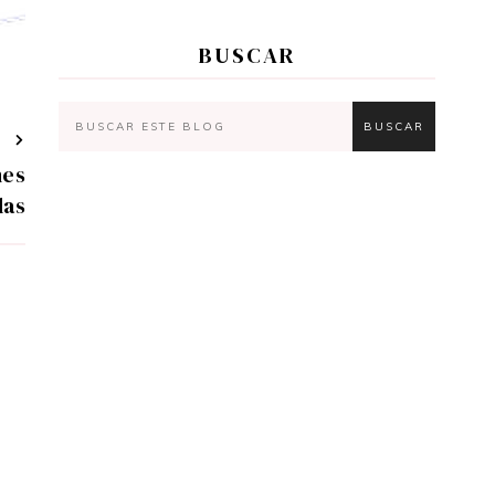
BUSCAR
T
nes
das