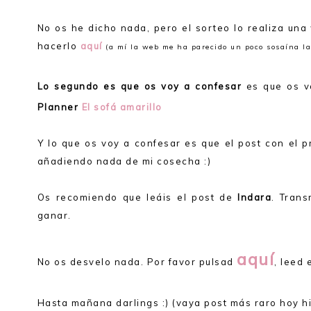
No os he dicho nada, pero el sorteo lo realiza una 
hacerlo
aquí
(a mí la web me ha parecido un poco sosaína la
Lo segundo es que os voy a confesar
es que os v
Planner
El sofá amarillo
Y lo que os voy a confesar es que el post con el p
añadiendo nada de mi cosecha :)
Os recomiendo que leáis el post de
Indara
. Tran
ganar.
aquí
No os desvelo nada. Por favor pulsad
, leed 
Hasta mañana darlings :) (vaya post más raro hoy hi