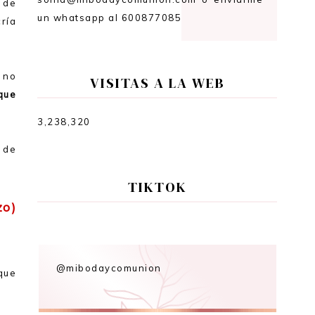
 de
un whatsapp al 600877085
cría
e no
VISITAS A LA WEB
que
3,238,320
 de
TIKTOK
zo)
@mibodaycomunion
que