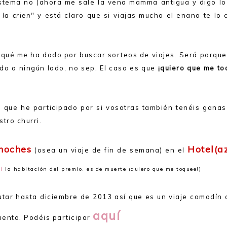
istema no (ahora me sale la vena mamma antigua y digo lo
 la crien"
y está claro que si viajas mucho el enano te lo 
r qué me ha dado por buscar sorteos de viajes. Será porqu
o a ningún lado, no sep. El caso es que
¡quiero que me to
l que he participado por si vosotras también tenéis ganas
stro churri.
 noches
Hotel(a
(osea un viaje de fin de semana) en el
í
la habitación del premio, es de muerte ¡quiero que me toquee!)
utar hasta diciembre de 2013 así que es un viaje comodín 
aquí
mento. Podéis participar