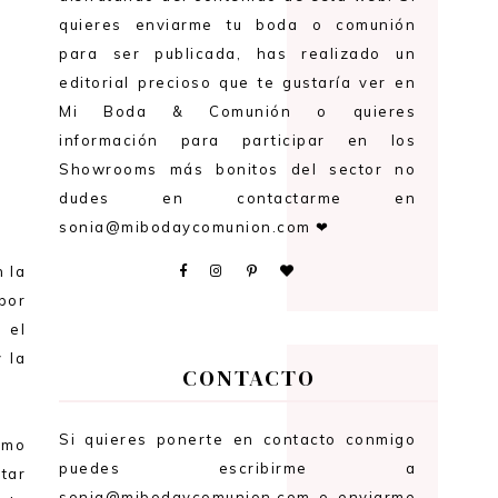
quieres enviarme tu boda o comunión
para ser publicada, has realizado un
editorial precioso que te gustaría ver en
Mi Boda & Comunión o quieres
información para participar en los
Showrooms más bonitos del sector no
dudes en contactarme en
sonia@mibodaycomunion.com ❤
n la
por
 el
 la
CONTACTO
Si quieres ponerte en contacto conmigo
itmo
puedes escribirme a
tar
sonia@mibodaycomunion.com o enviarme