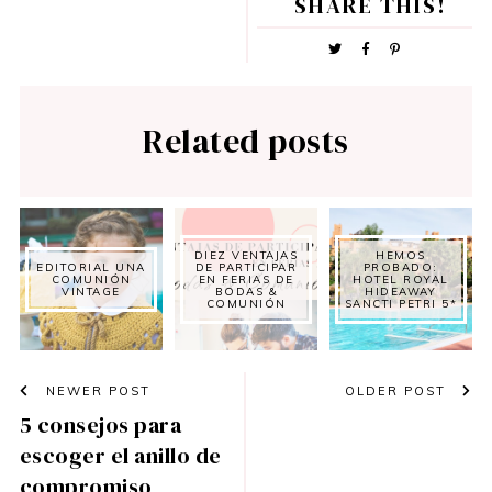
SHARE THIS!
Related posts
DIEZ VENTAJAS
HEMOS
EDITORIAL UNA
DE PARTICIPAR
PROBADO:
COMUNIÓN
EN FERIAS DE
HOTEL ROYAL
VINTAGE
BODAS &
HIDEAWAY
COMUNIÓN
SANCTI PETRI 5*
NEWER POST
OLDER POST
5 consejos para
escoger el anillo de
compromiso