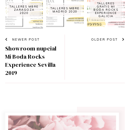
TALLERES
TALLERES MBRE
GRATIS MI
TALLERES MBRE
ZARAGOZA
BODA ROCKS
MADRID 2020
2020
EXPERIENCE
GALICIA
NEWER POST
OLDER POST
Showroom nupcial
Mi Boda Rocks
Experience Sevilla
2019