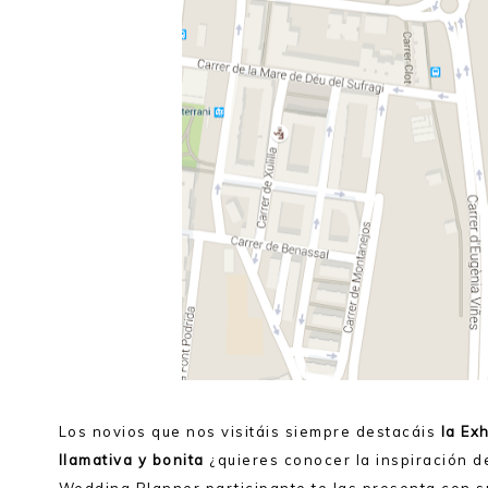
Los novios que nos visitáis siempre destacáis
la Ex
llamativa y bonita
¿quieres conocer la inspiración d
Wedding Planner participante te las presenta con s