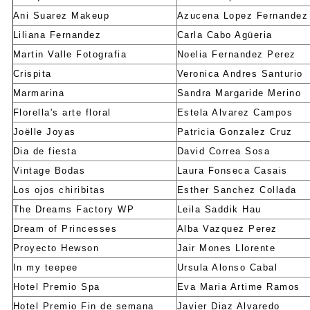
Ani Suarez Makeup
Azucena Lopez Fernandez
Liliana Fernandez
Carla Cabo Agüeria
Martin Valle Fotografia
Noelia Fernandez Perez
Crispita
Veronica Andres Santurio
Marmarina
Sandra Margaride Merino
Florella's arte floral
Estela Alvarez Campos
Joëlle Joyas
Patricia Gonzalez Cruz
Dia de fiesta
David Correa Sosa
Vintage Bodas
Laura Fonseca Casais
Los ojos chiribitas
Esther Sanchez Collada
The Dreams Factory WP
Leila Saddik Hau
Dream of Princesses
Alba Vazquez Perez
Proyecto Hewson
Jair Mones Llorente
In my teepee
Ursula Alonso Cabal
Hotel Premio Spa
Eva Maria Artime Ramos
Hotel Premio Fin de semana
Javier Diaz Alvaredo