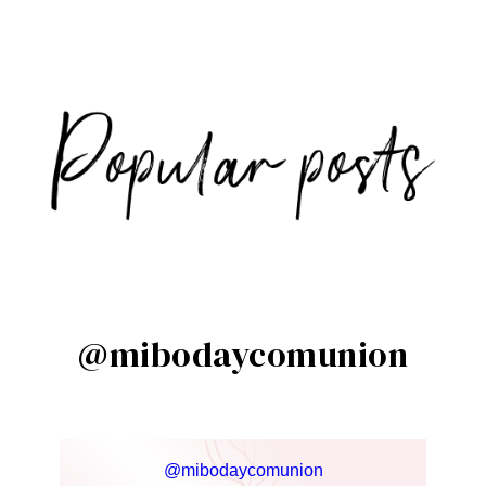
@mibodaycomunion
@mibodaycomunion