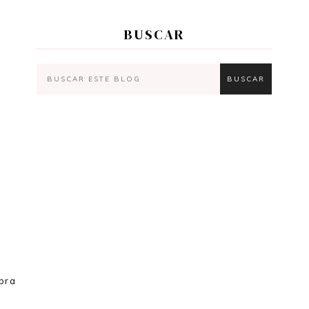
BUSCAR
s
e
mbra