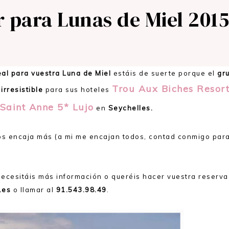
para Lunas de Miel 201
eal para vuestra Luna de Miel
estáis de suerte porque el
gr
Trou Aux Biches Resor
irresistible
para sus hoteles
Saint Anne 5* Lujo
en
Seychelles.
l os encaja más (a mi me encajan todos, contad conmigo par
necesitáis más información o queréis hacer vuestra reserva
.es
o llamar al
91.543.98.49
.