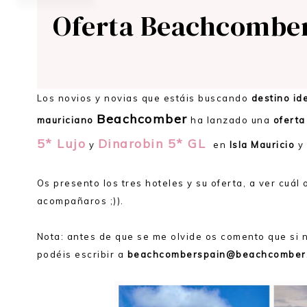
Oferta Beachcomber 
Los novios y novias que estáis buscando
destino id
Beachcomber
mauriciano
ha lanzado una
oferta 
5* Lujo
Dinarobin 5* GL
y
en
Isla Mauricio
y
Os presento los tres hoteles y su oferta, a ver cuá
acompañaros ;)).
Nota: antes de que se me olvide os comento que si 
podéis escribir a
beachcomberspain@beachcomber