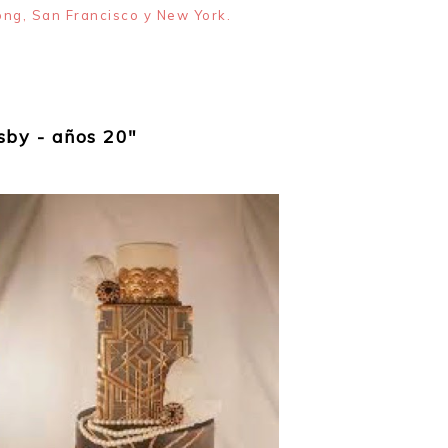
ong, San Francisco y New York.
sby - años 20"