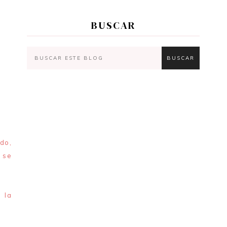
BUSCAR
do,
 se
 la