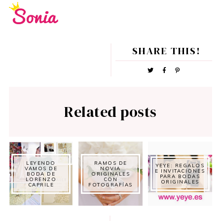
SHARE THIS!
Related posts
LEYENDO
RAMOS DE
YEYE: REGALOS
VAMOS DE
NOVIA
E INVITACIONES
BODA DE
ORIGINALES
PARA BODAS
LORENZO
CON
ORIGINALES
CAPRILE
FOTOGRAFÍAS