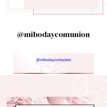
@mibodaycomunion
@mibodaycomunion