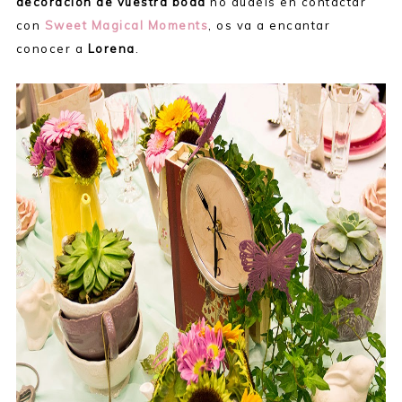
decoración de vuestra boda
no dudéis en contactar
con
Sweet Magical Moments
, os va a encantar
conocer a
Lorena
.