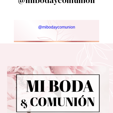
@mibodaycomunion
@mibodaycomunion