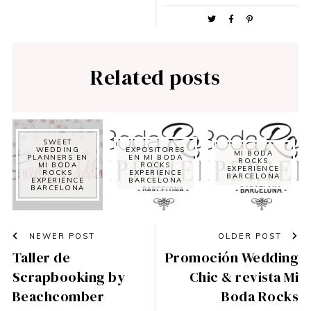
Related posts
SWEET
WEDDING
EXPOSITORES
MI BODA
PLANNERS EN
EN MI BODA
ROCKS
MI BODA
ROCKS
EXPERIENCE
ROCKS
EXPERIENCE
BARCELONA
EXPERIENCE
BARCELONA
BARCELONA
NEWER POST
OLDER POST
Taller de
Promoción Wedding
Scrapbooking by
Chic & revista Mi
Beachcomber
Boda Rocks