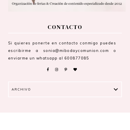
CONTACTO
Si quieres ponerte en contacto conmigo puedes
escribirme a sonia@mibodaycomunion.com o
enviarme un whatsapp al 600877085
ARCHIVO
FERIA MI BODA + COMUNIÓN
Ⓒ 2020
.
DESIGN CREATED WITH
BRAND&BLOGGER
BY:
. ALL RIGHTS RESERVED.