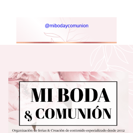
@mibodaycomunion