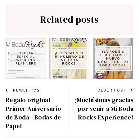
Related posts
¡YA PODÉIS
OFERTA
¡LEE GRATIS EL
LEER GRATIS EL
ESPECIAL
5º NÚMERO DE
NUEVO
WEDDING
MI BODA
NÚMERO DE MI
PLANNERS
ROCKS!
BODA ROCKS!
NEWER POST
OLDER POST
Regalo original
¡Muchísimas gracias
Primer Aniversario
por venir a Mi Boda
de Boda - Bodas de
Rocks Experience!
Papel