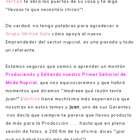
Vértize
te abra las puertas de su casa y te diga
"
llevaos lo que necesitéis chicas"!
.
De verdad, no tengo palabras para agradecer a
Grupo Vértize Gala
cómo apoya al nuevo
Emprendedor del sector nupcial, es una pasada y todo
un referente.
Estamos seguras que vamos a aprender un montón
Produciendo y Editando nuestro Primer Editorial de
Moda Nupcial
, que nos equivocaremos y que habrá
momentos que diremos
"madreee qué razón tenía
Juan!"
(
Vertize
tiene muchísima más experiencia que
nosotras en estos temas y
Juan
, uno de sus Gerentes,
nos decía que siempre te parece que llevas producto
de más para la Producción ...... hasta que en plena
sesión de fotos, a 200 Km de tu oficina, dices
"¡por
qué no habré traido más de todo!")
.