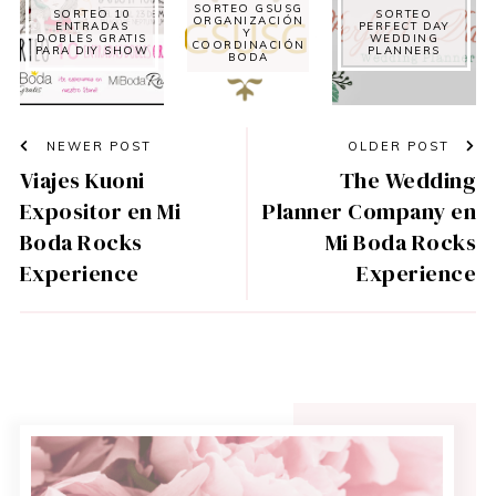
SORTEO GSUSG
SORTEO 10
SORTEO
ORGANIZACIÓN
ENTRADAS
PERFECT DAY
Y
DOBLES GRATIS
WEDDING
COORDINACIÓN
PARA DIY SHOW
PLANNERS
BODA
NEWER POST
OLDER POST
Viajes Kuoni
The Wedding
Expositor en Mi
Planner Company en
Boda Rocks
Mi Boda Rocks
Experience
Experience