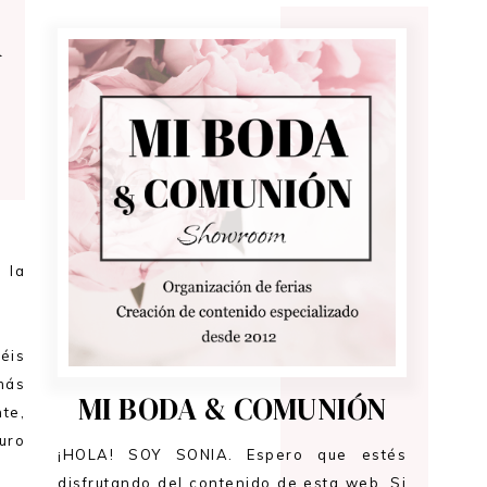
n
 la
éis
más
MI BODA & COMUNIÓN
te,
uro
¡HOLA! SOY SONIA. Espero que estés
disfrutando del contenido de esta web. Si