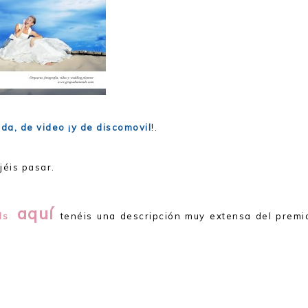
oda, de video ¡y de discomovil
!.
jéis pasar.
aquí
ds
tenéis una descripción muy extensa del premi