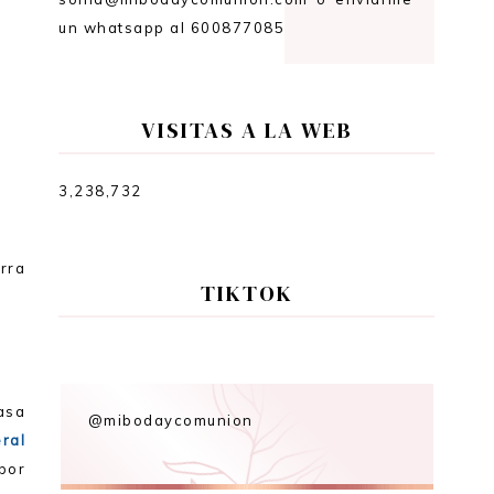
un whatsapp al 600877085
VISITAS A LA WEB
3,238,732
rra
TIKTOK
asa
@mibodaycomunion
ral
por