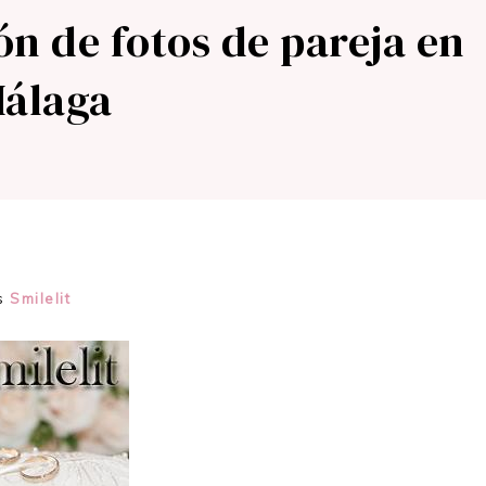
ión de fotos de pareja en
álaga
os
Smilelit