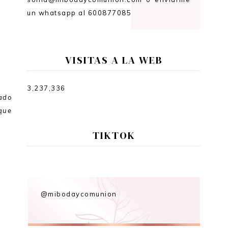
un whatsapp al 600877085
VISITAS A LA WEB
3,237,336
zado
que
TIKTOK
@mibodaycomunion