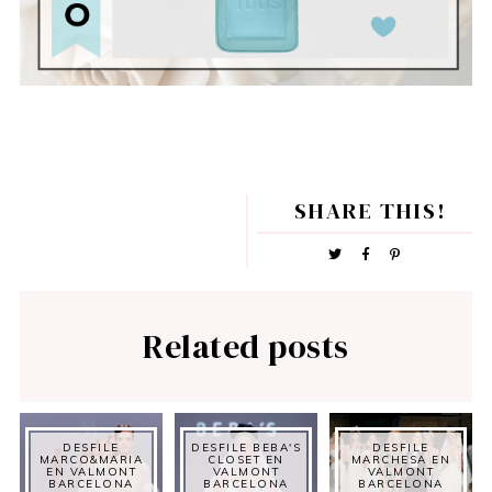
SHARE THIS!
Related posts
DESFILE
DESFILE BEBA'S
DESFILE
MARCO&MARIA
CLOSET EN
MARCHESA EN
EN VALMONT
VALMONT
VALMONT
BARCELONA
BARCELONA
BARCELONA