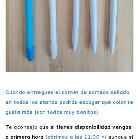
Cuando entregues el carnet de sorteos sellado
en todos los stands podrás escoger qué color te
gusta más (son todos muy bonitos)
.
Te aconsejo que
si tienes disponibilidad vengas
a primera hora
(abrimos a las 11:00 h)
aunque
si