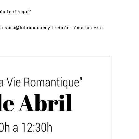
ño tentempié'
 a
sara@lalablu.com
y te dirán cómo hacerlo.