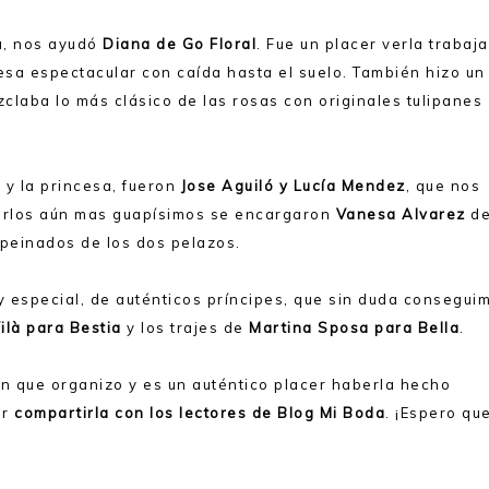
ia, nos ayudó
Diana de Go Floral
. Fue un placer verla trabaja
sa espectacular con caída hasta el suelo. También hizo un
claba lo más clásico de las rosas con originales tulipanes
 y la princesa, fueron
Jose Aguiló y Lucía Mendez
, que nos
ejarlos aún mas guapísimos se encargaron
Vanesa Alvarez
de
peinados de los dos pelazos.
y especial, de auténticos príncipes, que sin duda consegui
Vilà para Bestia
y los trajes de
Martina Sposa para Bella
.
ón que organizo y es un auténtico placer haberla hecho
er
compartirla con los lectores de Blog Mi Boda
. ¡Espero qu