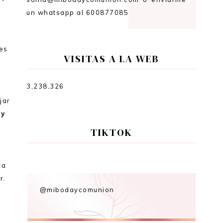
un whatsapp al 600877085
res
VISITAS A LA WEB
3,238,326
jar
 y
TIKTOK
ra
r.
@mibodaycomunion