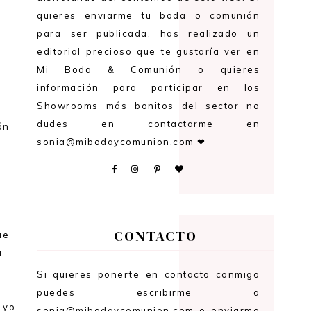
quieres enviarme tu boda o comunión
para ser publicada, has realizado un
editorial precioso que te gustaría ver en
Mi Boda & Comunión o quieres
información para participar en los
Showrooms más bonitos del sector no
a
dudes en contactarme en
ón
sonia@mibodaycomunion.com ❤
o
CONTACTO
ue
a
Si quieres ponerte en contacto conmigo
puedes escribirme a
 yo
sonia@mibodaycomunion.com o enviarme