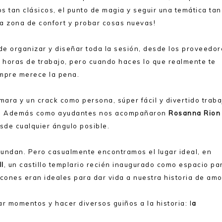
s tan clásicos, el punto de magia y seguir una temática tan
 la zona de confort y probar cosas nuevas!
de organizar y diseñar toda la sesión, desde los proveedo
 horas de trabajo, pero cuando haces lo que realmente te
empre merece la pena.
cámara y un crack como persona, súper fácil y divertido traba
nes. Además como ayudantes nos acompañaron
Rosanna Rion
sde cualquier ángulo posible.
bundan. Pero casualmente encontramos el lugar ideal, en
ll
, un castillo templario recién inaugurado como espacio pa
ncones eran ideales para dar vida a nuestra historia de amo
ar momentos y hacer diversos guiños a la historia: l
a