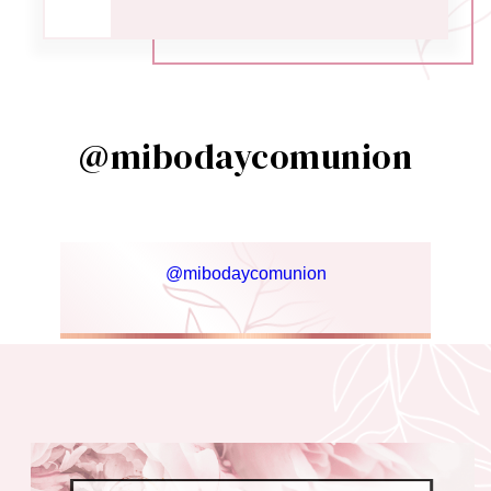
@mibodaycomunion
@mibodaycomunion