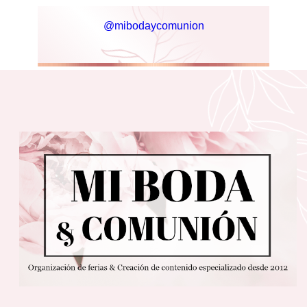
@mibodaycomunion