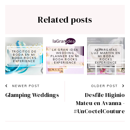
Related posts
LA GRAN IDEA
ALPARGATAS
TROCITOS DE
WEDDING
LUZ MARTIN EN
BODA EN MI
PLANNER EN MI
MI BODA
BODA ROCKS
BODA ROCKS
ROCKS
EXPERIENCE
EXPERIENCE
EXPERIENCE
NEWER POST
OLDER POST
Glamping Weddings
Desfile Higinio
Mateu en Avanna -
#UnCoctelCouture