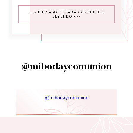
--> PULSA AQUÍ PARA CONTINUAR
LEYENDO <--
@mibodaycomunion
@mibodaycomunion