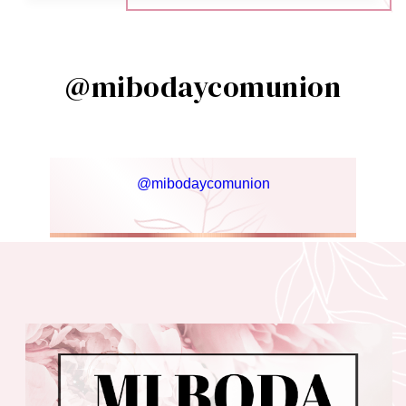
@mibodaycomunion
@mibodaycomunion