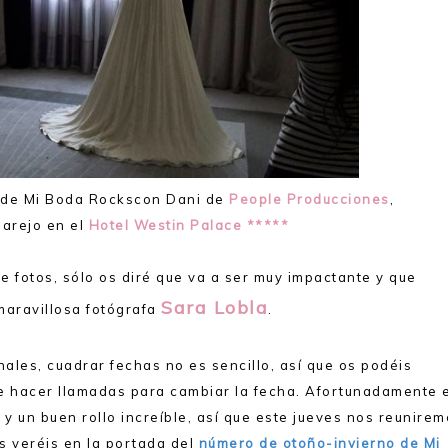
s de Mi Boda Rockscon Dani de
People Producciones
,
Parejo en el
Hotel Westin Palace *****
e fotos, sólo os diré que va a ser muy impactante y que
Sara Lobla
 maravillosa fotógrafa
.
ales, cuadrar fechas no es sencillo, así que os podéis
ue hacer llamadas para cambiar la fecha. Afortunadamente 
y un buen rollo increíble, así que este jueves nos reunire
s veréis en la portada del
número de otoño-invierno de Mi