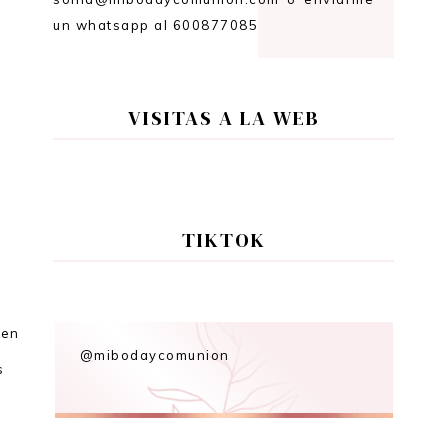
un whatsapp al 600877085
VISITAS A LA WEB
TIKTOK
e
en
@mibodaycomunion
s