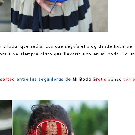
nvitada) que seáis. Las que seguís el blog desde hace tie
re tuve siempre claro que llevaría uno en mi boda. La ún
o
.
sortea
entre las seguidoras de
Mi Boda
Gratis
pensé
con 