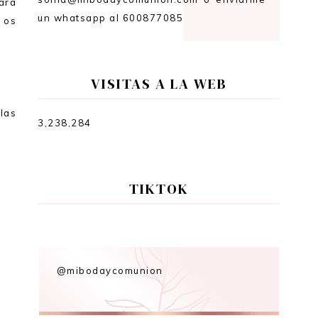
ara
un whatsapp al 600877085
 os
VISITAS A LA WEB
las
3,238,284
TIKTOK
@mibodaycomunion