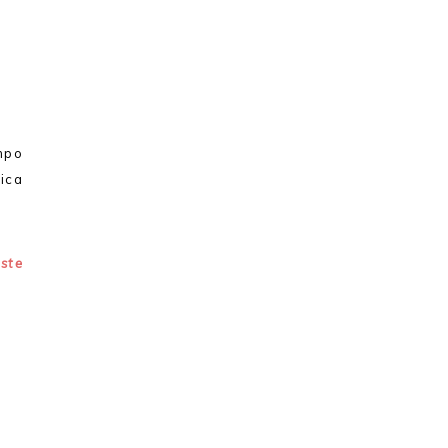
mpo
ica
este