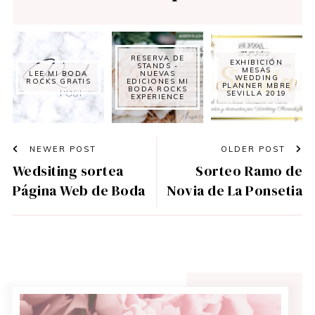
RESERVA DE
EXHIBICIÓN
STANDS -
MESAS
LEE MI BODA
NUEVAS
WEDDING
ROCKS GRATIS
EDICIONES MI
PLANNER MBRE
BODA ROCKS
SEVILLA 2019
EXPERIENCE
NEWER POST
OLDER POST
Wedsiting sortea
Sorteo Ramo de
Página Web de Boda
Novia de La Ponsetia