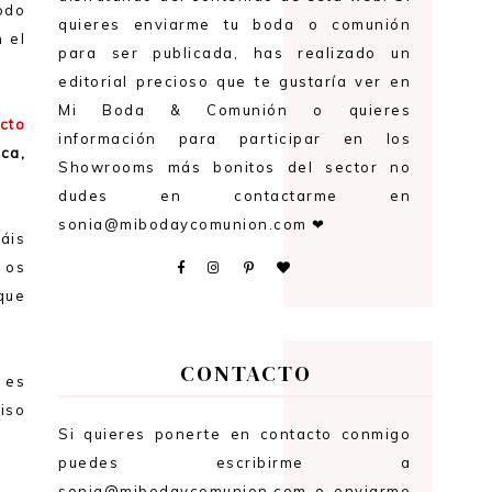
odo
quieres enviarme tu boda o comunión
 el
para ser publicada, has realizado un
editorial precioso que te gustaría ver en
Mi Boda & Comunión o quieres
cto
información para participar en los
ca,
Showrooms más bonitos del sector no
dudes en contactarme en
sonia@mibodaycomunion.com ❤
áis
) os
que
CONTACTO
 es
iso
Si quieres ponerte en contacto conmigo
puedes escribirme a
sonia@mibodaycomunion.com o enviarme