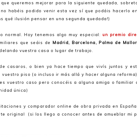
s que queremos mejorar para la siguiente quedada, sobret
no habéis podido venir esta vez sí que podáis hacerlo en
s qué ilusión pensar en una segunda quedada!)
eo normal. Hoy tenemos algo muy especial:
un premio dire
miliares que seáis de
Madrid,
Barcelona, Palma de Mallor
elando vuestra casa o lugar de trabajo.
de casaros, o bien ya hace tiempo que vivís juntos y est
vuestro piso (o incluso ir más allá y hacer alguna reforma
 es vuestro caso pero conocéis a alguna amiga o familiar 
nidad única)
citaciones y comparador online de obra privada en España
e original (si los llego a conocer antes de amueblar mi p