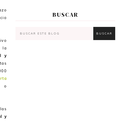
bazo
BUSCAR
cio
ivo
 la
l y
stas
000
rta
n o
las
l y