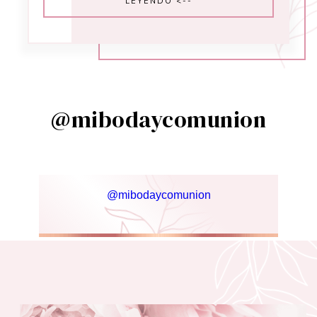
LEYENDO <--
@mibodaycomunion
@mibodaycomunion